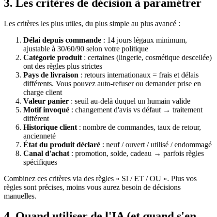
3. Les critères de décision à paramétrer
Les critères les plus utiles, du plus simple au plus avancé :
Délai depuis commande
: 14 jours légaux minimum,
ajustable à 30/60/90 selon votre politique
Catégorie produit
: certaines (lingerie, cosmétique descellée)
ont des règles plus strictes
Pays de livraison
: retours internationaux = frais et délais
différents. Vous pouvez auto-refuser ou demander prise en
charge client
Valeur panier
: seuil au-delà duquel un humain valide
Motif invoqué
: changement d'avis vs défaut → traitement
différent
Historique client
: nombre de commandes, taux de retour,
ancienneté
État du produit déclaré
: neuf / ouvert / utilisé / endommagé
Canal d'achat
: promotion, solde, cadeau → parfois règles
spécifiques
Combinez ces critères via des règles « SI / ET / OU ». Plus vos
règles sont précises, moins vous aurez besoin de décisions
manuelles.
4. Quand utiliser de l'IA (et quand s'en