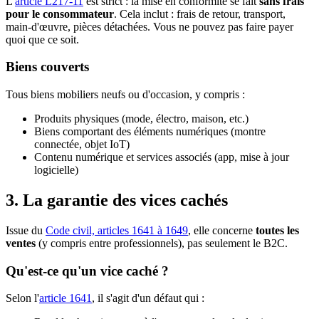
L'
article L217-11
est strict : la mise en conformité se fait
sans frais
pour le consommateur
. Cela inclut : frais de retour, transport,
main-d'œuvre, pièces détachées. Vous ne pouvez pas faire payer
quoi que ce soit.
Biens couverts
Tous biens mobiliers neufs ou d'occasion, y compris :
Produits physiques (mode, électro, maison, etc.)
Biens comportant des éléments numériques (montre
connectée, objet IoT)
Contenu numérique et services associés (app, mise à jour
logicielle)
3. La garantie des vices cachés
Issue du
Code civil, articles 1641 à 1649
, elle concerne
toutes les
ventes
(y compris entre professionnels), pas seulement le B2C.
Qu'est-ce qu'un vice caché ?
Selon l'
article 1641
, il s'agit d'un défaut qui :