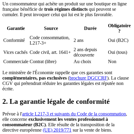
Un consommateur qui achète un produit sur une boutique en ligne
française bénéficie de
trois régimes distincts
qui peuvent se
cumuler. Il peut invoquer celui qui lui est le plus favorable.
Obligatoire
Garantie
Source
Durée
?
Code consommation,
Conformité
2 ans
Oui (B2C)
L217-3+
2 ans depuis
Vices cachés
Code civil, art. 1641+
Oui (tous)
découverte
Commerciale
Contrat (libre)
Au choix
Non
Le ministère de l'Économie rappelle que ces garanties sont
complémentaires, pas exclusives
(
brochure DGCCRF
). La clause
CGV qui prétendrait réduire les garanties légales est réputée non
écrite.
2. La garantie légale de conformité
Prévue à l'
article L217-3 et suivants du Code de la consommation
,
elle concerne
exclusivement les ventes professionnel à
consommateur (B2C)
. Elle résulte de la transposition de la
directive européenne
(UE) 2019/771
sur la vente de biens.