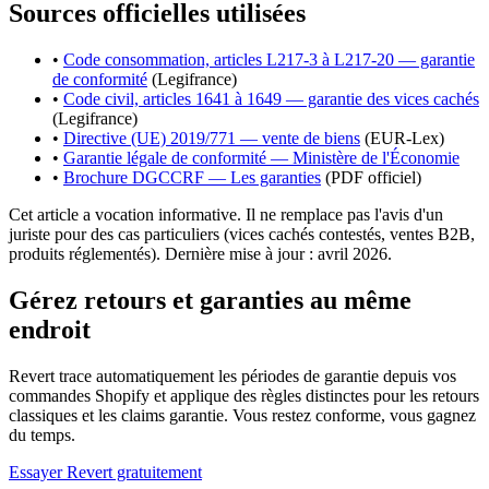
Sources officielles utilisées
•
Code consommation, articles L217-3 à L217-20 — garantie
de conformité
(Legifrance)
•
Code civil, articles 1641 à 1649 — garantie des vices cachés
(Legifrance)
•
Directive (UE) 2019/771 — vente de biens
(EUR-Lex)
•
Garantie légale de conformité — Ministère de l'Économie
•
Brochure DGCCRF — Les garanties
(PDF officiel)
Cet article a vocation informative. Il ne remplace pas l'avis d'un
juriste pour des cas particuliers (vices cachés contestés, ventes B2B,
produits réglementés). Dernière mise à jour : avril 2026.
Gérez retours et garanties au même
endroit
Revert trace automatiquement les périodes de garantie depuis vos
commandes Shopify et applique des règles distinctes pour les retours
classiques et les claims garantie. Vous restez conforme, vous gagnez
du temps.
Essayer Revert gratuitement