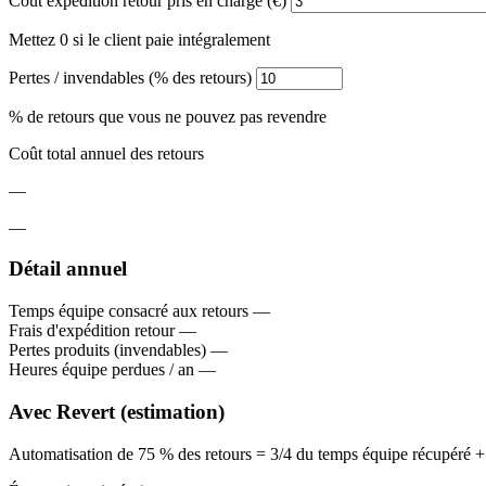
Coût expédition retour pris en charge (€)
Mettez 0 si le client paie intégralement
Pertes / invendables (% des retours)
% de retours que vous ne pouvez pas revendre
Coût total annuel des retours
—
—
Détail annuel
Temps équipe consacré aux retours
—
Frais d'expédition retour
—
Pertes produits (invendables)
—
Heures équipe perdues / an
—
Avec Revert (estimation)
Automatisation de 75 % des retours = 3/4 du temps équipe récupéré + p