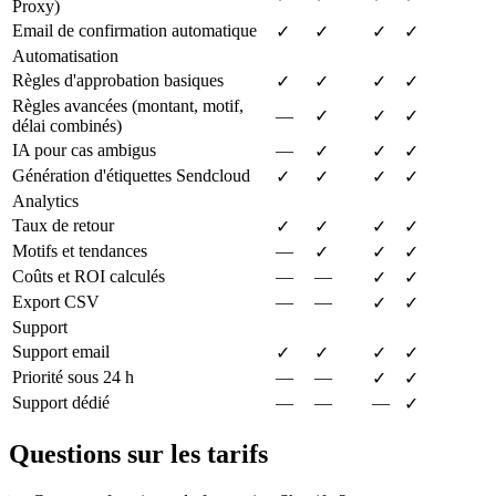
Proxy)
Email de confirmation automatique
✓
✓
✓
✓
Automatisation
Règles d'approbation basiques
✓
✓
✓
✓
Règles avancées (montant, motif,
—
✓
✓
✓
délai combinés)
IA pour cas ambigus
—
✓
✓
✓
Génération d'étiquettes Sendcloud
✓
✓
✓
✓
Analytics
Taux de retour
✓
✓
✓
✓
Motifs et tendances
—
✓
✓
✓
Coûts et ROI calculés
—
—
✓
✓
Export CSV
—
—
✓
✓
Support
Support email
✓
✓
✓
✓
Priorité sous 24 h
—
—
✓
✓
Support dédié
—
—
—
✓
Questions sur les tarifs